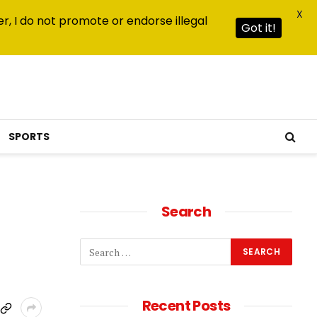
X
r, I do not promote or endorse illegal
Got it!
SPORTS
Search
Recent Posts