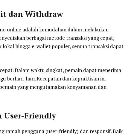
it dan Withdraw
asino online adalah kemudahan dalam melakukan
nyediakan berbagai metode transaksi yang cepat,
k lokal hingga e-wallet populer, semua transaksi dapat
l cepat. Dalam waktu singkat, pemain dapat menerima
berhari-hari. Kecepatan dan kepraktisan ini
h pemain yang mengutamakan kenyamanan dan
 User-Friendly
 ramah pengguna (user-friendly) dan responsif. Baik