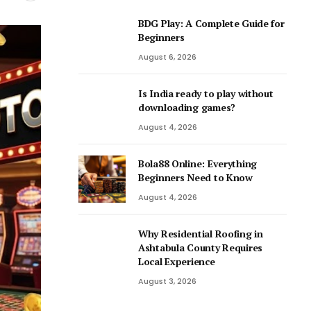
BDG Play: A Complete Guide for
Beginners
August 6, 2026
Is India ready to play without
downloading games?
August 4, 2026
Bola88 Online: Everything
Beginners Need to Know
August 4, 2026
Why Residential Roofing in
Ashtabula County Requires
Local Experience
August 3, 2026