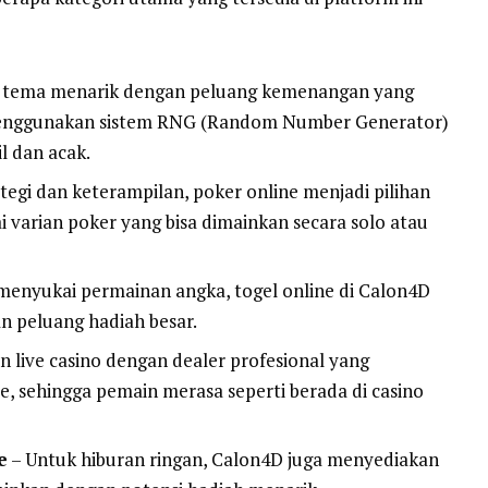
 tema menarik dengan peluang kemenangan yang
D menggunakan sistem RNG (Random Number Generator)
l dan acak.
egi dan keterampilan, poker online menjadi pilihan
 varian poker yang bisa dimainkan secara solo atau
enyukai permainan angka, togel online di Calon4D
 peluang hadiah besar.
live casino dengan dealer profesional yang
 sehingga pemain merasa seperti berada di casino
e
– Untuk hiburan ringan, Calon4D juga menyediakan