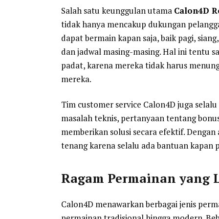
Salah satu keunggulan utama
Calon4D R
tidak hanya mencakup dukungan pelanggan
dapat bermain kapan saja, baik pagi, si
dan jadwal masing-masing. Hal ini tentu 
padat, karena mereka tidak harus menung
mereka.
Tim customer service Calon4D juga selalu
masalah teknis, pertanyaan tentang bonu
memberikan solusi secara efektif. Dengan 
tenang karena selalu ada bantuan kapan 
Ragam Permainan yang 
Calon4D menawarkan berbagai jenis permai
permainan tradisional hingga modern. Beb