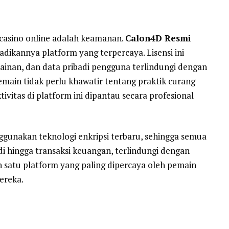
n casino online adalah keamanan.
Calon4D Resmi
dikannya platform yang terpercaya. Lisensi ini
inan, dan data pribadi pengguna terlindungi dengan
pemain tidak perlu khawatir tentang praktik curang
tivitas di platform ini dipantau secara profesional
ggunakan teknologi enkripsi terbaru, sehingga semua
di hingga transaksi keuangan, terlindungi dengan
 satu platform yang paling dipercaya oleh pemain
ereka.