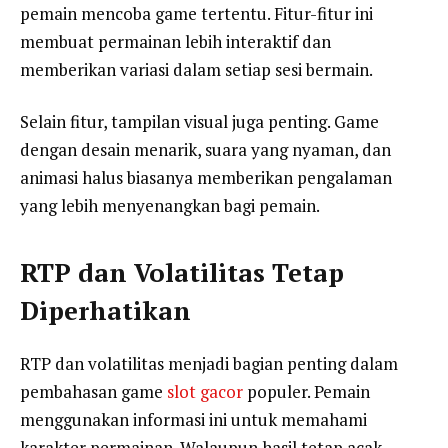
pemain mencoba game tertentu. Fitur-fitur ini
membuat permainan lebih interaktif dan
memberikan variasi dalam setiap sesi bermain.
Selain fitur, tampilan visual juga penting. Game
dengan desain menarik, suara yang nyaman, dan
animasi halus biasanya memberikan pengalaman
yang lebih menyenangkan bagi pemain.
RTP dan Volatilitas Tetap
Diperhatikan
RTP dan volatilitas menjadi bagian penting dalam
pembahasan game
slot gacor
populer. Pemain
menggunakan informasi ini untuk memahami
karakter permainan. Walaupun hasil tetap acak,