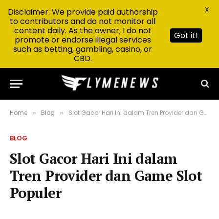
X
Disclaimer: We provide paid authorship
to contributors and do not monitor all
content daily. As the owner, I do not
Got it!
promote or endorse illegal services
such as betting, gambling, casino, or
CBD.
Home
Blog
Slot Gacor Hari Ini dalam Tren Provider dan Game Slot Populer
»
»
BLOG
Slot Gacor Hari Ini dalam
Tren Provider dan Game Slot
Populer