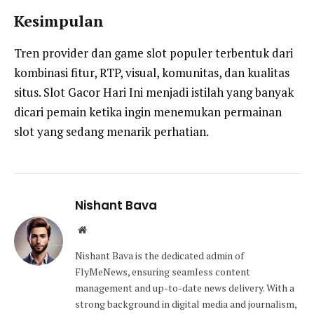
Kesimpulan
Tren provider dan game slot populer terbentuk dari
kombinasi fitur, RTP, visual, komunitas, dan kualitas
situs. Slot Gacor Hari Ini menjadi istilah yang banyak
dicari pemain ketika ingin menemukan permainan
slot yang sedang menarik perhatian.
Nishant Bava
Website
Nishant Bava is the dedicated admin of
FlyMeNews, ensuring seamless content
management and up-to-date news delivery. With a
strong background in digital media and journalism,