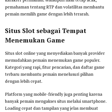
pemahaman tentang RTP dan volatilitas membantu
pemain memilih game dengan lebih terarah.
Situs Slot sebagai Tempat
Menemukan Game
Situs slot online yang menyediakan banyak provider
memudahkan pemain menemukan game populer.
Kategori yang rapi, fitur pencarian, dan daftar game
terbaru membantu pemain menelusuri pilihan
dengan lebih cepat.
Platform yang mobile-friendly juga penting karena
banyak pemain mengakses situs melalui smartphone.
Loading cepat dan tampilan yang jelas membuat