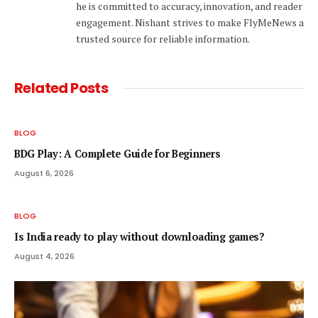
he is committed to accuracy, innovation, and reader
engagement. Nishant strives to make FlyMeNews a
trusted source for reliable information.
Related
Posts
BLOG
BDG Play: A Complete Guide for Beginners
August 6, 2026
BLOG
Is India ready to play without downloading games?
August 4, 2026