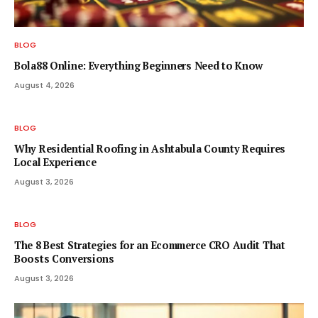
BLOG
Bola88 Online: Everything Beginners Need to Know
August 4, 2026
BLOG
Why Residential Roofing in Ashtabula County Requires
Local Experience
August 3, 2026
BLOG
The 8 Best Strategies for an Ecommerce CRO Audit That
Boosts Conversions
August 3, 2026