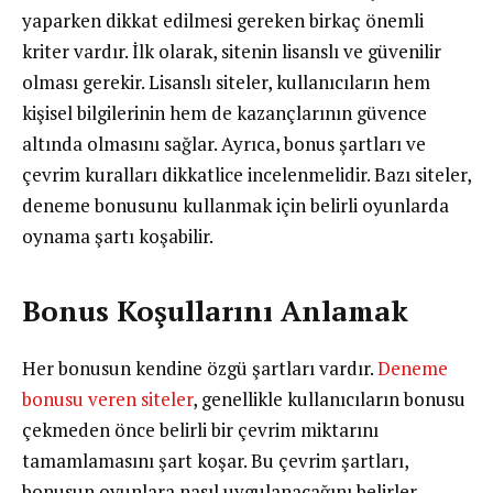
yaparken dikkat edilmesi gereken birkaç önemli
kriter vardır. İlk olarak, sitenin lisanslı ve güvenilir
olması gerekir. Lisanslı siteler, kullanıcıların hem
kişisel bilgilerinin hem de kazançlarının güvence
altında olmasını sağlar. Ayrıca, bonus şartları ve
çevrim kuralları dikkatlice incelenmelidir. Bazı siteler,
deneme bonusunu kullanmak için belirli oyunlarda
oynama şartı koşabilir.
Bonus Koşullarını Anlamak
Her bonusun kendine özgü şartları vardır.
Deneme
bonusu veren siteler
, genellikle kullanıcıların bonusu
çekmeden önce belirli bir çevrim miktarını
tamamlamasını şart koşar. Bu çevrim şartları,
bonusun oyunlara nasıl uygulanacağını belirler.