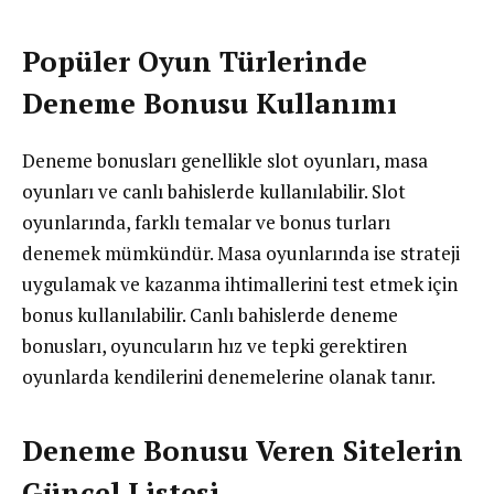
Popüler Oyun Türlerinde
Deneme Bonusu Kullanımı
Deneme bonusları genellikle slot oyunları, masa
oyunları ve canlı bahislerde kullanılabilir. Slot
oyunlarında, farklı temalar ve bonus turları
denemek mümkündür. Masa oyunlarında ise strateji
uygulamak ve kazanma ihtimallerini test etmek için
bonus kullanılabilir. Canlı bahislerde deneme
bonusları, oyuncuların hız ve tepki gerektiren
oyunlarda kendilerini denemelerine olanak tanır.
Deneme Bonusu Veren Sitelerin
Güncel Listesi